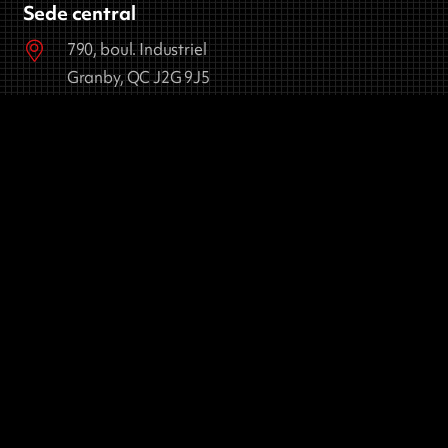
Sede central
790, boul. Industriel
Granby, QC J2G 9J5
450-378-4929
450-378-2395
Plan 2
609, rue Laurent
Granby, Québec J2G 8Y3
Política de privacidad
© 2026 Machinage Gagné
Web 03MEDIAS