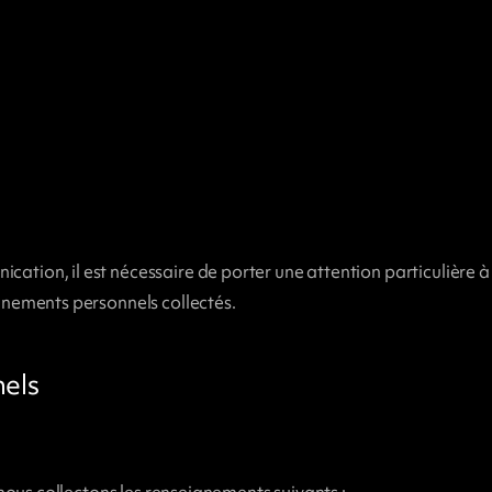
ion, il est nécessaire de porter une attention particulière à 
gnements personnels collectés.
nels
 nous collectons les renseignements suivants :